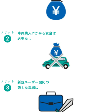
メリット
車両購入に
かかる
資金は
必要なし
メリット
新規ユーザー
開拓の
強力な
武器に